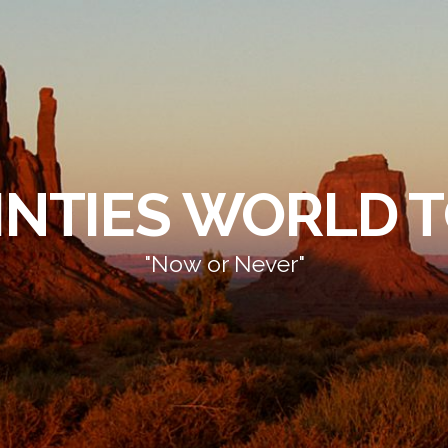
INTIES WORLD 
"Now or Never"