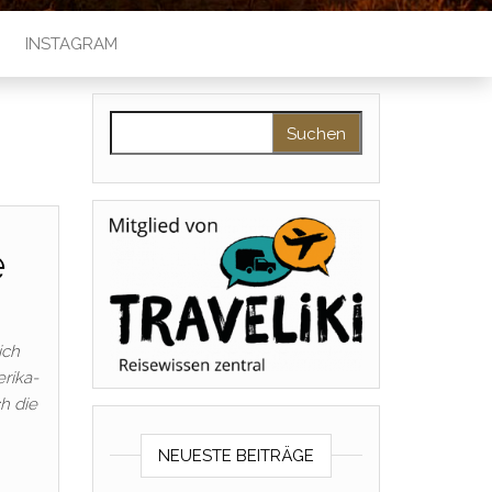
INSTAGRAM
Suchen nach:
e
ich
erika-
h die
NEUESTE BEITRÄGE