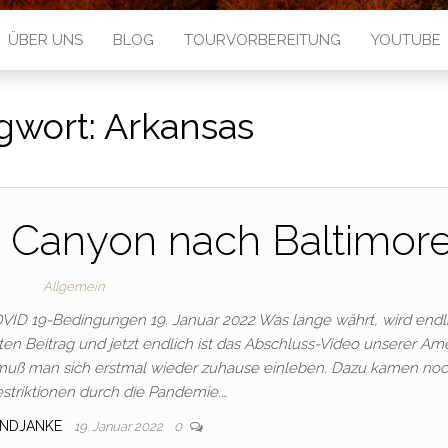
ÜBER UNS
BLOG
TOURVORBEREITUNG
YOUTUBE
gwort:
Arkansas
 Canyon nach Baltimor
Allgemein
VID 19-Bedingungen 19. Januar 2022 Was lange währt, wird endl
zten Beitrag und jetzt endlich ist das Abschluss-Video unserer Am
 muß man sich erstmal wieder zuhause einleben. Dazu kamen noc
striktionen durch die Pandemie.…
RNDJANKE
19. Januar 2022
0