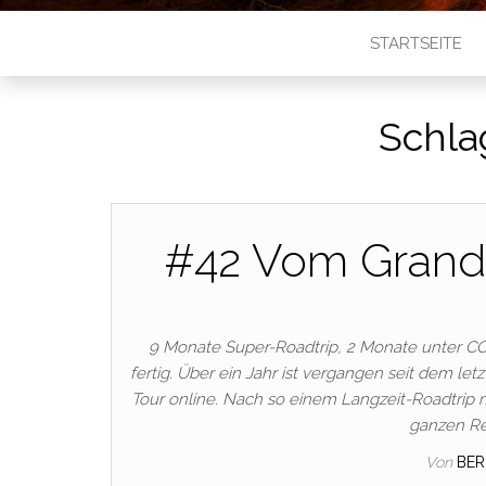
STARTSEITE
Schla
#42 Vom Grand
9 Monate Super-Roadtrip, 2 Monate unter CO
fertig. Über ein Jahr ist vergangen seit dem let
Tour online. Nach so einem Langzeit-Roadtrip
ganzen Re
Von
BE