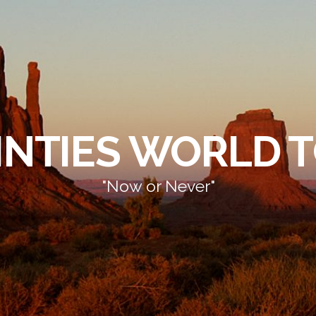
INTIES WORLD 
"Now or Never"