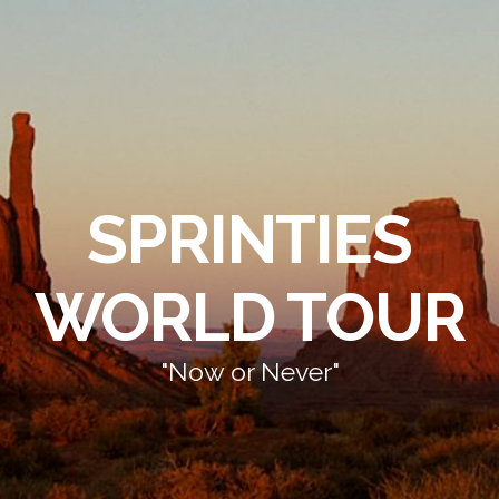
SPRINTIES
WORLD TOUR
"Now or Never"