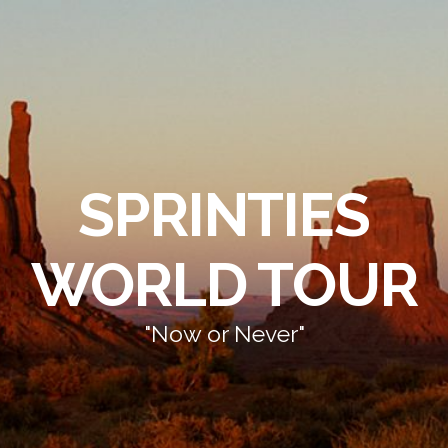
SPRINTIES
WORLD TOUR
"Now or Never"