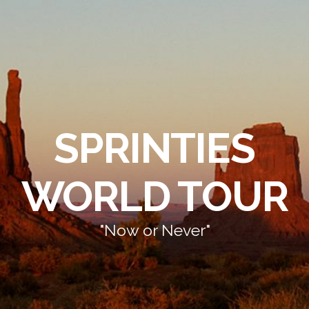
SPRINTIES
WORLD TOUR
"Now or Never"