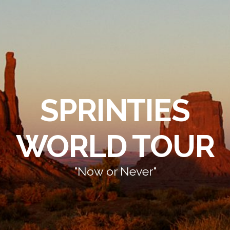
SPRINTIES
WORLD TOUR
"Now or Never"