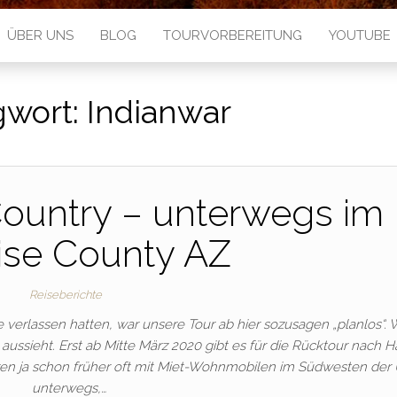
ÜBER UNS
BLOG
TOURVORBEREITUNG
YOUTUBE
gwort:
Indianwar
ountry – unterwegs im
ise County AZ
Reiseberichte
rlassen hatten, war unsere Tour ab hier sozusagen „planlos“. 
ussieht. Erst ab Mitte März 2020 gibt es für die Rücktour nach Ha
en ja schon früher oft mit Miet-Wohnmobilen im Südwesten der
unterwegs,…