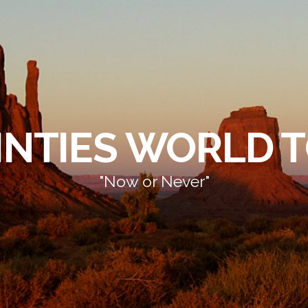
INTIES WORLD 
"Now or Never"