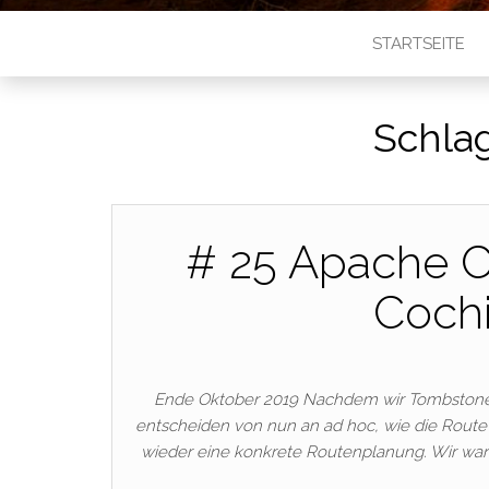
STARTSEITE
Schla
# 25 Apache C
Coch
Ende Oktober 2019 Nachdem wir Tombstone ve
entscheiden von nun an ad hoc, wie die Route a
wieder eine konkrete Routenplanung. Wir war